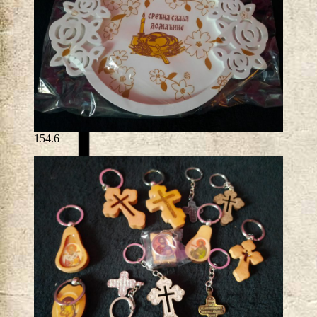
154.6